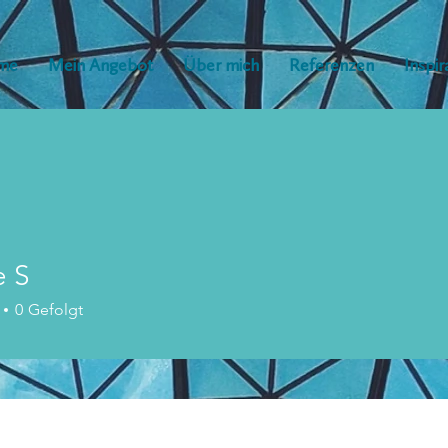
me
Mein Angebot
Über mich
Referenzen
Inspir
 S
0
Gefolgt