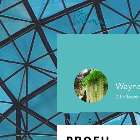
Ho
Wayne
0
Follower
Profil
Events